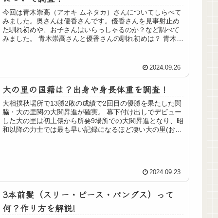
今回は青木崇高（アオキ ムネタカ）さんについてしらべて
みました。奥さんは優香さんです。優香さんを見事射止め
た馴れ初めや、お子さんはいらっしゃるのか？など調べて
みました。 青木崇高さんと優香さんの馴れ初めは？ 青木崇
高さんと優香さんは2016...
2024.09.26
大の里の国籍は？出身や身長体重を調査！
大相撲秋場所で13勝2敗の成績で2回目の優勝を果たした関
脇・大の里関の大関昇進が確実。 幕下付け出しでデビュー
した大の里は初土俵から所要9場所での大関昇進となり、昭
和以降の力士では最も早い記録になるほど凄い大の里(おお
のさと）関。 横綱も目...
2024.09.23
3本前髪（スリー・ピース・バングス）って
何？作り方を解説!