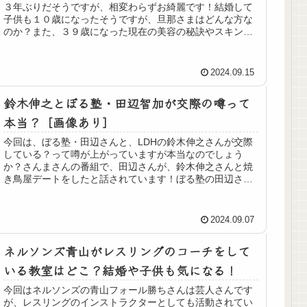
３年ぶりだそうですが、相変わらずお綺麗です！結婚して
子供も１０歳になったそうですが、旦那さまはどんな方な
のか？また、３９歳になった現在の美容の秘訣やスキンケ
ア方法を調べたいと思います。 鈴...
2024.09.15
鈴木伸之とぼる塾・田辺智加が交際の噂って
本当？［画像あり］
今回は、ぼる塾・田辺さんと、LDHの鈴木伸之さんが交際
している？って噂が上がっていますが本当なのでしょう
か？さんまさんの番組で、田辺さんが、鈴木伸之さんと焼
き鳥屋デートをしたと話されています！ぼる塾の田辺さん
と、鈴木伸之さんについても詳しく...
2024.09.07
ネルソンズ青山がレスリングのコーチをして
いる教室はどこ？結婚や子供も気になる！
今回はネルソンズの青山フォール勝ちさんは芸人さんです
が、レスリングのインストラクターとしても活動されてい