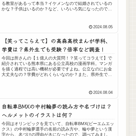
る教室があるって本当？イケメンなので結婚されているの
かな？子供はいるのか？など、いろいろ気になったので一
緒にみていきましょう。 ネルソン...
2024.08.05
【笑ってこらえて】の高森高校まんが学科、
学費は？県外生でも受験？倍率など調査！
今回は所さんの【１億人の大質問！？笑ってコラえて】で
紹介されている熊本県にある公立高校の漫画学科。マンガ
を描く過程では高い機材が必要ですよね。公立なのにお金
大丈夫なの？学費がどれくらいなのか？また、県外生でも
受験できるのか？また偏差値や受験...
2024.08.04
自転車BMXの中村輪夢の読み方や名づけは？
ヘルメットのイラストは何？
今回はオリンピックを見ていて、自転車BMX(ビーエムエッ
クス）の中村輪夢選手の名前の読み方や、輪や夢という漢
字から、名づけの理由がきになったので、調べてみまし