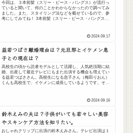
今回は、３本前髪（スリー・ピース・バングス）が流行っ
ていると聞いて、何のことかわからなかったので調べてみ
ました。また、スタイリング法などを載せているので、参
考にしてみてね！ 3本前髪（スリー・ピース・バングス）
ってどんな髪型？ 3本前髪（ス...
2024.09.17
益若つばさ離婚理由は？元旦那とイケメン息
子との現在は？
高校生の頃から読者モデルとして活躍し、人気絶頂期に結
婚、出産して最近テレビにもまた出演する機会も増えてい
る益若つばささん。高校生になる息子さん（梅田りおん）
くんも高校生で、イケメンに成長しているようです。そん
な益若つばささんについて調べてみ...
2024.09.16
鈴木えみの夫は？子供がいても若々しい美容
やスキンケア方法を知りたい。
おしゃれクリップに出演の鈴木えみさん。テレビ出演は１